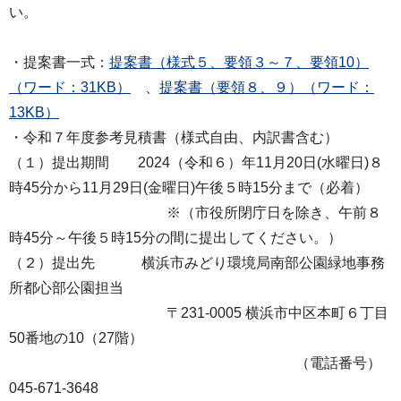
い。
・提案書一式：
提案書（様式５、要領３～７、要領10）
（ワード：31KB）
、
提案書（要領８、９）（ワード：
13KB）
・令和７年度参考見積書（様式自由、内訳書含む）
（１）提出期間 2024（令和６）年11月20日(水曜日)８
時45分から11月29日(金曜日)午後５時15分まで（必着）
※（市役所閉庁日を除き、午前８
時45分～午後５時15分の間に提出してください。）
（２）提出先 横浜市みどり環境局南部公園緑地事務
所都心部公園担当
〒231-0005 横浜市中区本町６丁目
50番地の10（27階）
（電話番号）
045-671-3648