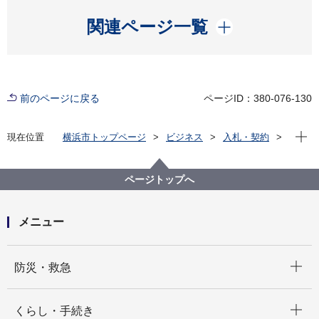
開く
関連ページ一覧
前のページに戻る
ページID：380-076-130
現在位
現在位置
横浜市トップページ
ビジネス
入札・契約
プロポーザル等の発注情報
2025年度
委託
みどり環境局
【公募型プロポーザル方式】山下公園庭園育成業務委
ページトップへ
託
メニュー
開く
防災・救急
開く
くらし・手続き