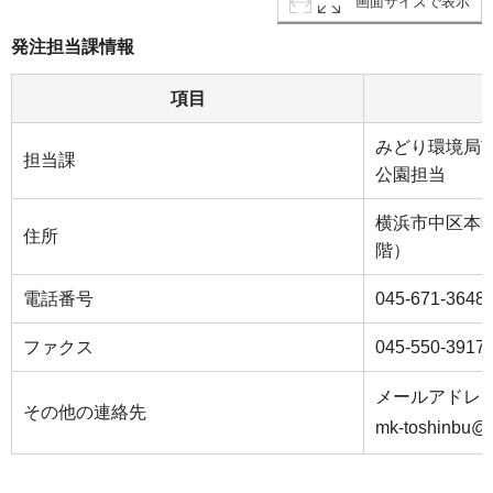
画面サイズで表示
発注担当課情報
項目
みどり環境局
担当課
公園担当
横浜市中区本町
住所
階）
電話番号
045-671-3648
ファクス
045-550-3917
メールアドレ
その他の連絡先
mk-toshinbu@c