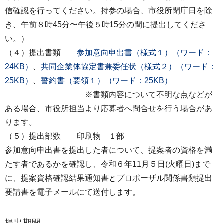
信確認を⾏ってください。持参の場合、市役所閉庁⽇を除
き、午前８時45分〜午後５時15分の間に提出してくださ
い。）
（４）提出書類
参加意向申出書（様式１）（ワード：
24KB）
、
共同企業体協定書兼委任状（様式２）（ワード：
25KB）
、
誓約書（要領１）（ワード：25KB）
※書類内容について不明な点などが
ある場合、市役所担当より応募者へ問合せを行う場合があ
ります。
（５）提出部数 印刷物 １部
参加意向申出書を提出した者について、提案者の資格を満
たす者であるかを確認し、令和６年11月５日(火曜日)まで
に、提案資格確認結果通知書とプロポーザル関係書類提出
要請書を電子メールにて送付します。
提出期間