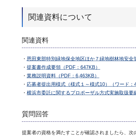
関連資料について
関連資料
・
恩田東部特別緑地保全地区ほか７緑地樹林地安全管
・
提案書作成要領（PDF：647KB）
・
業務説明資料（PDF：6,463KB）
・
応募者提出用様式（様式１～様式10）（ワード：4
・
横浜市委託に関するプロポーザル方式実施取扱要綱（
質問回答
提案者の資格を満たすことが確認されましたら、次