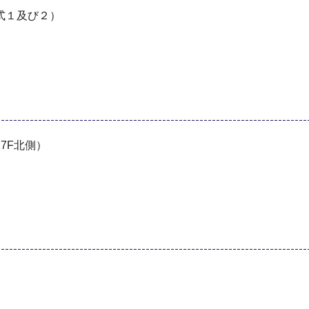
式１及び２）
7F北側）