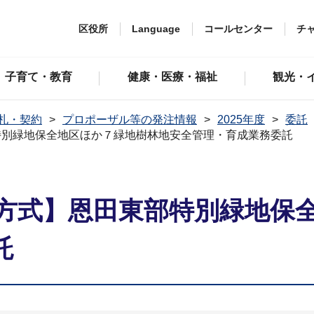
区役所
Language
コールセンター
チ
子育て・教育
健康・医療・福祉
観光・
札・契約
プロポーザル等の発注情報
2025年度
委託
特別緑地保全地区ほか７緑地樹林地安全管理・育成業務委託
方式】恩田東部特別緑地保
託