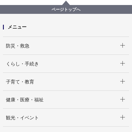
みどり環境局
【公募型プロポーザル方式】青葉区樹林地安全管理・
ページトップへ
育成業務委託
メニュー
開く
防災・救急
開く
くらし・手続き
開く
子育て・教育
開く
健康・医療・福祉
開く
観光・イベント
開く