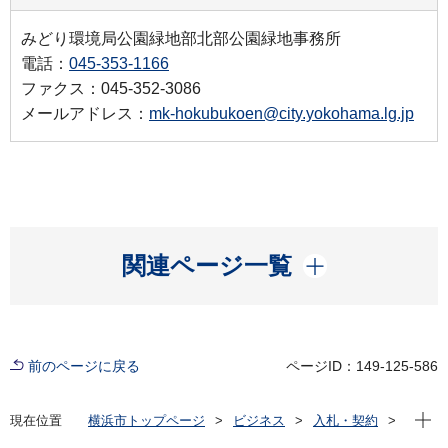
みどり環境局公園緑地部北部公園緑地事務所
電話：
045-353-1166
ファクス：045-352-3086
メールアドレス：
mk-hokubukoen@city.yokohama.lg.jp
開く
関連ページ一覧
前のページに戻る
ページID：149-125-586
現在位
現在位置
横浜市トップページ
ビジネス
入札・契約
プロポーザル等の発注情報
2025年度
委託