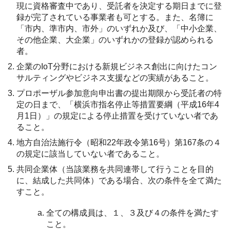
現に資格審査中であり、受託者を決定する期日までに登
録が完了されている事業者も可とする。また、名簿に
「市内、準市内、市外」のいずれか及び、「中小企業、
その他企業、大企業」のいずれかの登録が認められる
者。
企業のIoT分野における新規ビジネス創出に向けたコン
サルティングやビジネス支援などの実績があること。
プロポーザル参加意向申出書の提出期限から受託者の特
定の日まで、「横浜市指名停止等措置要綱（平成16年4
月1日）」の規定による停止措置を受けていない者であ
ること。
地方自治法施行令（昭和22年政令第16号）第167条の４
の規定に該当していない者であること。
共同企業体（当該業務を共同連帯して行うことを目的
に、結成した共同体）である場合、次の条件を全て満た
すこと。
全ての構成員は、１、３及び４の条件を満たす
こと。