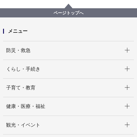
プロポーザル等の発注情報
2023年度
委託
経済局
【契約結果公表】令和５年度「Ｉ・ＴＯＰ横浜」プロ
ページトップへ
ジェクト創出等推進事業業務委託
メニュー
開く
防災・救急
開く
くらし・手続き
開く
子育て・教育
開く
健康・医療・福祉
開く
観光・イベント