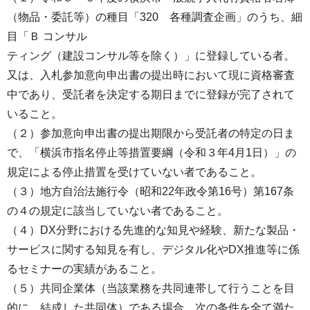
（物品・委託等）の種目「320 各種調査企画」のうち、細
目「Ｂ コンサル
ティング（建設コンサル等を除く）」に登録している者。
又は、入札参加意向申出書の提出時において現に資格審査
中であり、受託者を決定する期日までに登録が完了されて
いること。
（２）参加意向申出書の提出期限から受託者の特定の日ま
で、「横浜市指名停止等措置要綱（令和３年4月1日）」の
規定による停止措置を受けていない者であること。
（３）地方自治法施行令（昭和22年政令第16号）第167条
の４の規定に該当していない者であること。
（４）DX分野における先進的な知見や経験、新たな製品・
サービスに関する知見を有し、デジタル化やDX推進等に係
るセミナーの実績があること。
（５）共同企業体（当該業務を共同連帯して行うことを目
的に、結成した共同体）である場合、次の条件を全て満た