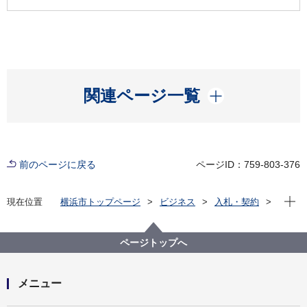
開く
関連ページ一覧
前のページに戻る
ページID：759-803-376
現在位
現在位置
横浜市トップページ
ビジネス
入札・契約
プロポーザル等の発注情報
2023年度
委託
経済局
【入札結果公表】【公募型プロポーザル】「DX人材育
ページトップへ
成事業」業務委託
メニュー