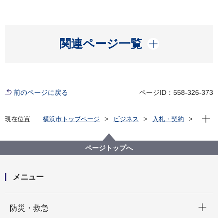
開く
関連ページ一覧
前のページに戻る
ページID：558-326-373
現在位
現在位置
横浜市トップページ
ビジネス
入札・契約
プロポーザル等の発注情報
2023年度
委託
経済局
【入札結果掲載】令和５年度横浜市景況・経営動向調
ページトップへ
査業務委託
メニュー
開く
防災・救急