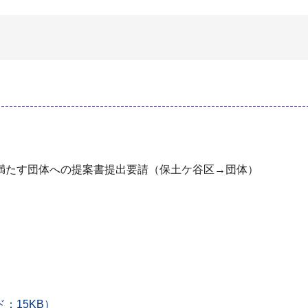
満たす団体への提案書提出要請（保土ケ谷区→団体）
：15KB）