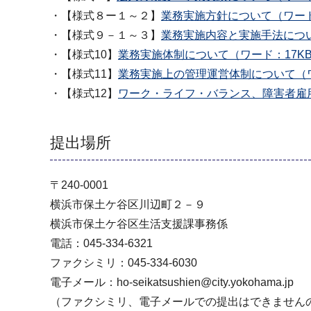
・【様式８ー１～２】
業務実施方針について（ワード
・【様式９－１～３】
業務実施内容と実施手法につい
・【様式10】
業務実施体制について（ワード：17K
・【様式11】
業務実施上の管理運営体制について（ワ
・【様式12】
ワーク・ライフ・バランス、障害者雇用
提出場所
〒240-0001
横浜市保土ケ谷区川辺町２－９
横浜市保土ケ谷区生活支援課事務係
電話：045-334-6321
ファクシミリ：045-334-6030
電子メール：ho-seikatsushien@city.yokohama.jp
（ファクシミリ、電子メールでの提出はできません