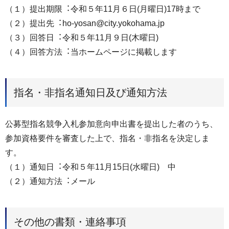
（１）提出期限︓令和５年11⽉６⽇(月曜日)17時まで
（２）提出先︓ho-yosan@city.yokohama.jp
（３）回答⽇︓令和５年11⽉９⽇(木曜日)
（４）回答⽅法︓当ホームページに掲載します
指名・非指名通知日及び通知方法
公募型指名競争⼊札参加意向申出書を提出した者のうち、
参加資格要件を審査した上で、指名・非指名を決定しま
す。
（１）通知⽇︓令和５年11⽉15⽇(水曜日) 中
（２）通知⽅法︓メール
その他の書類・連絡事項