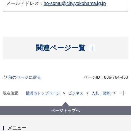
メールアドレス：
ho-somu@city.yokohama.lg.jp
開く
関連ページ一覧
前のページに戻る
ページID：886-764-453
現在位
現在位置
横浜市トップページ
ビジネス
入札・契約
プロポーザル等の発注情報
2023年度
委託
保土ケ谷区
【入札結果公表】【公募型指名競争入札】保土ケ谷区
ページトップへ
生活支援課受付カウンター設置委託（募集は終了しま
した）
メニュー