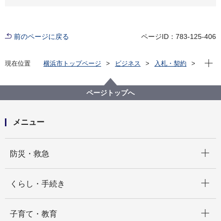
前のページに戻る
ページID：783-125-406
現在位
現在位置
横浜市トップページ
ビジネス
入札・契約
プロポーザル等の発注情報
2020年度
委託
市民局
【入札結果公表】令和２年度「広報よこはま市版」多
ページトップへ
言語翻訳等委託
メニュー
開く
防災・救急
開く
くらし・手続き
開く
子育て・教育