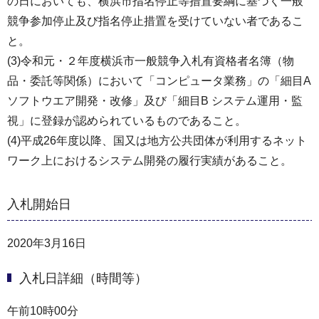
の⽇においても、横浜市指名停⽌等措置要綱に基づく⼀般
競争参加停⽌及び指名停⽌措置を受けていない者であるこ
と。
(3)令和元・２年度横浜市一般競争入札有資格者名簿（物
品・委託等関係）において「コンピュータ業務」の「細目A
ソフトウエア開発・改修」及び「細目B システム運⽤・監
視」に登録が認められているものであること。
(4)平成26年度以降、国又は地方公共団体が利用するネット
ワーク上におけるシステム開発の履行実績があること。
入札開始日
2020年3月16日
入札日詳細（時間等）
午前10時00分