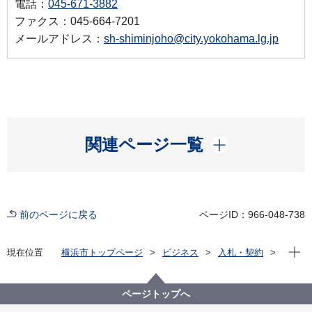
電話：
045-671-3882
ファクス：045-664-7201
メールアドレス：
sh-shiminjoho@city.yokohama.lg.jp
開く
関連ページ一覧
前のページに戻る
ページID：966-048-738
現在位
現在位置
横浜市トップページ
ビジネス
入札・契約
プロポーザル等の発注情報
2020年度
委託
市民局
【入札結果掲載】【公募型指名競争入札】行政文書目
ページトップへ
録検索システム システム再構築業務委託