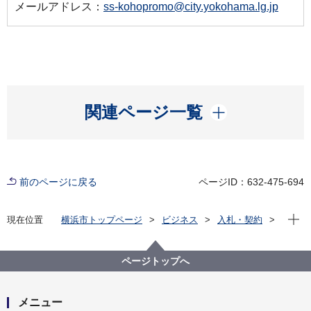
メールアドレス：
ss-kohopromo@city.yokohama.lg.jp
開く
関連ページ一覧
前のページに戻る
ページID：632-475-694
現在位
現在位置
横浜市トップページ
ビジネス
入札・契約
プロポーザル等の発注情報
2020年度
委託
市民局
【入札結果掲載】【公募型指名競争入札】令和２年度
ページトップへ
「デジタルサイネージ用動画制作委託」
メニュー