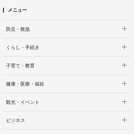
及び横浜市営地下鉄「YS-VISION」での広報動画放映
委託」
メニュー
開く
防災・救急
開く
くらし・手続き
開く
子育て・教育
開く
健康・医療・福祉
開く
観光・イベント
開く
ビジネス
開く