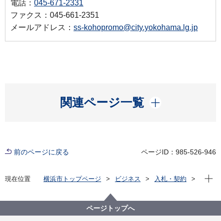
電話：
045-671-2331
ファクス：045-661-2351
メールアドレス：
ss-kohopromo@city.yokohama.lg.jp
開く
関連ページ一覧
前のページに戻る
ページID：985-526-946
現在位
現在位置
横浜市トップページ
ビジネス
入札・契約
プロポーザル等の発注情報
2020年度
委託
市民局
【入札結果掲載】【公募型指名競争入札】令和２年度
ページトップへ
「横浜市営バス・神奈川中央交通「かなチャンネル」