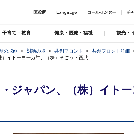
区役所
Language
コールセンター
チ
子育て・教育
健康・医療・福祉
観光・
創の取組
対話の場
共創フロント
共創フロント詳細
株）イトーヨーカ堂、（株）そごう・西武
ン・ジャパン、（株）イトー