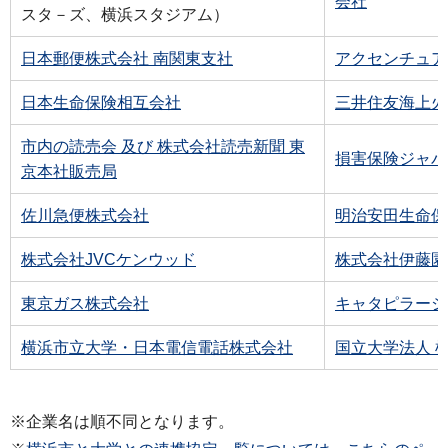
会社
スタ－ズ、横浜スタジアム）
日本郵便株式会社 南関東支社
アクセンチュア
日本生命保険相互会社
三井住友海上火
市内の読売会 及び 株式会社読売新聞 東
損害保険ジャパ
京本社販売局
佐川急便株式会社
明治安田生命保
株式会社JVCケンウッド
株式会社伊藤園
東京ガス株式会社
キャタピラージ
横浜市立大学・日本電信電話株式会社
国立大学法人 
※企業名は順不同となります。