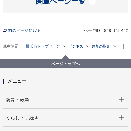
関連ページ一覧
前のページに戻る
ページID：949-873-442
現在位
現在位置
横浜市トップページ
ビジネス
共創の取組
対話の場
共創フロント
共創フロント詳細
包括連携協定
包括連携協定
ページトップへ
メニュー
開く
防災・救急
開く
くらし・手続き
開く