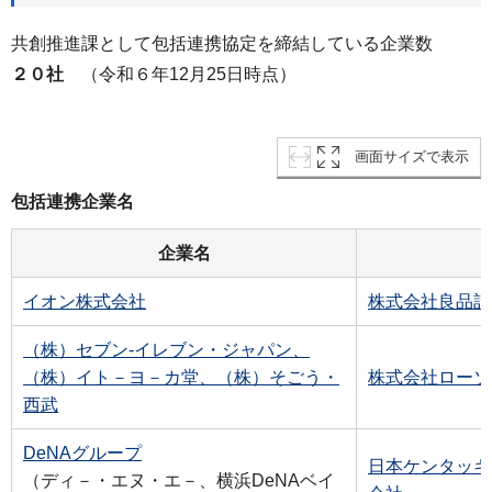
共創推進課として包括連携協定を締結している企業数
２０社
（令和６年12月25日時点）
画面サイズで表示
包括連携企業名
企業名
イオン株式会社
株式会社良品計
（株）セブン-イレブン・ジャパン、
（株）イト－ヨ－カ堂、（株）そごう・
株式会社ローソ
西武
DeNAグループ
日本ケンタッキ
（ディ－・エヌ・エ－、横浜DeNAベイ