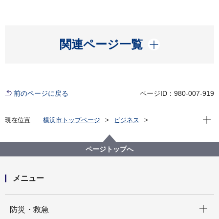
開く
関連ページ一覧
前のページに戻る
ページID：980-007-919
現在位
現在位置
横浜市トップページ
ビジネス
雇用・就業促進
労働者に関する情報・相談
ページトップへ
メニュー
開く
防災・救急