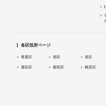
各区役所ページ
青葉区
旭区
泉区
瀬谷区
都筑区
鶴見区