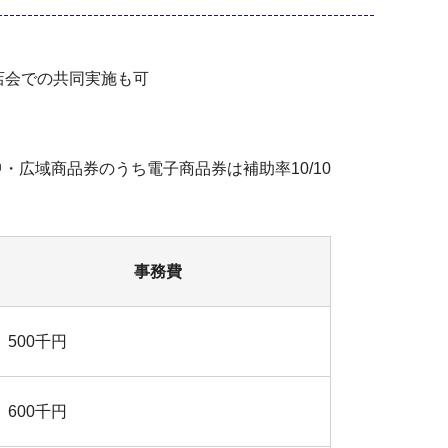
店会での共同実施も可
・広域商品券のうち電子商品券は補助率10/10
事務費
500千円
600千円