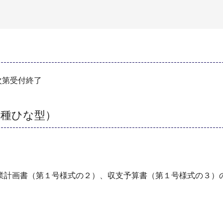
次第受付終了
各種ひな型）
業計画書（第１号様式の２）、収支予算書（第１号様式の３）
）