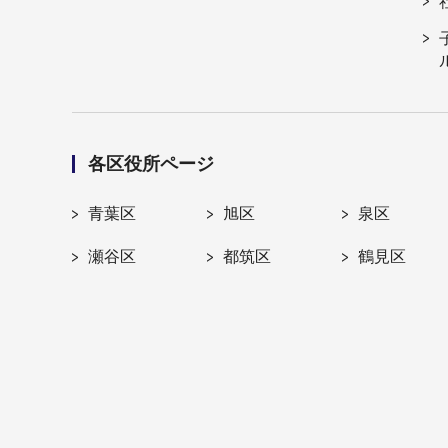
各区役所ページ
青葉区
旭区
泉区
瀬谷区
都筑区
鶴見区