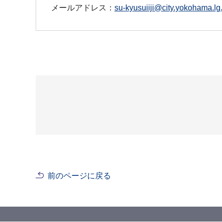
メールアドレス：
su-kyusuiiji@city.yokohama.lg.
前のページに戻る