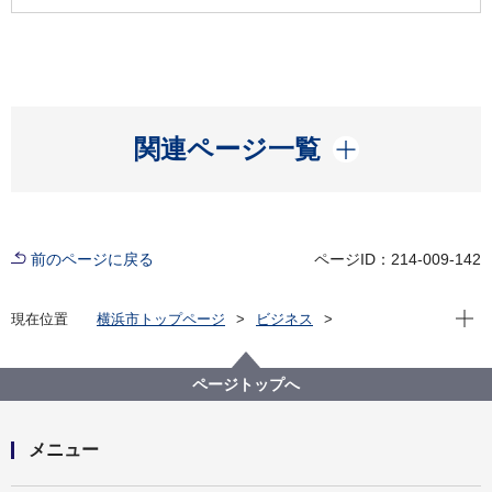
開く
関連ページ一覧
前のページに戻る
ページID：214-009-142
現在位
現在位置
横浜市トップページ
ビジネス
分野別メニュー
水道
給水装置工事
給水管（給水装置）の災害対策について
（2025.02.17）
ページトップへ
メニュー