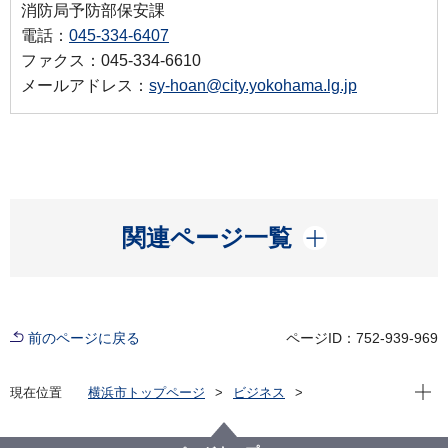
消防局予防部保安課
電話：
045-334-6407
ファクス：045-334-6610
メールアドレス：
sy-hoan@city.yokohama.lg.jp
開く
関連ページ一覧
前のページに戻る
ページID：752-939-969
現在位
現在位置
横浜市トップページ
ビジネス
分野別メニュー
消防・救急
防火管理
液化石油ガス法(ＬＰ法)関係
液化石油ガス法に関する電子申請