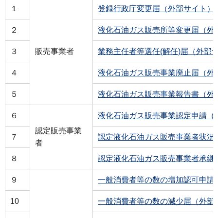
１
登録行政庁変更届（外部サイト）
２
液化石油ガス販売所等変更届（外
３
販売事業者
業務主任者等選任(解任)届（外部
４
液化石油ガス販売事業廃止届（外
５
液化石油ガス販売事業報告書（外
６
液化石油ガス販売事業認定申請（
認定販売事業
７
認定液化石油ガス販売事業者状況
者
８
認定液化石油ガス販売事業者承継
９
一般消費者等の数の増加認可申請
10
一般消費者等の数の減少届（外部