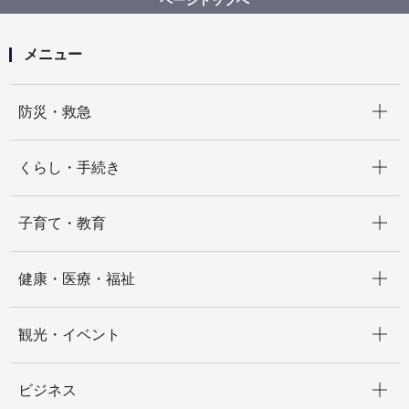
横浜市墓地等の経営の許可等に関する条例等施行規則
等の一部改正（盛土規制法適用、横浜市開発事業の調
整等に関する条例改正に伴う規則改正）に関する意見
メニュー
公募（意見公募期間R6.12.3～R7.1.10）
開く
防災・救急
開く
くらし・手続き
開く
子育て・教育
開く
健康・医療・福祉
開く
観光・イベント
開く
ビジネス