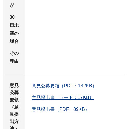
が
30
日未
満の
場合
その
理由
意見
意見公募要領（PDF：132KB）
公募
意見提出書（ワード：17KB）
要領
（意
意見提出書（PDF：89KB）
見提
出方
法・