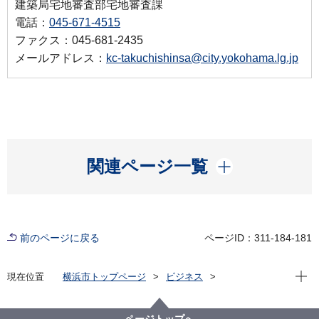
建築局宅地審査部宅地審査課
電話：
045-671-4515
ファクス：045-681-2435
メールアドレス：
kc-takuchishinsa@city.yokohama.lg.jp
開く
関連ページ一覧
前のページに戻る
ページID：311-184-181
現在位
現在位置
横浜市トップページ
ビジネス
分野別メニュー
建築・都市計画
宅地開発関連手続・法令・許認可
審査基準等
意見公募案件
ページトップへ