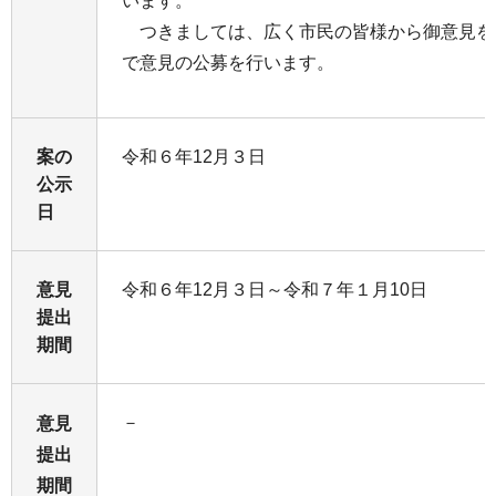
います。
つきましては、広く市民の皆様から御意見を
で意見の公募を行います。
案の
令和６年12月３日
公示
日
意見
令和６年12月３日～令和７年１月10日
提出
期間
－
意見
提出
期間