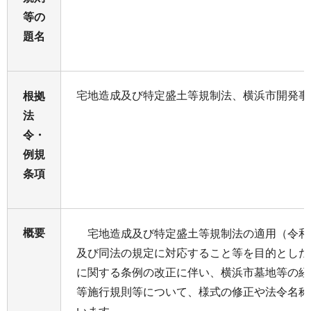
等の
題名
宅地造成及び特定盛土等規制法、横浜市開発事
根拠
法
令・
例規
条項
概要
宅地造成及び特定盛土等規制法の適用（令和
及び同法の規定に対応すること等を目的とした
に関する条例の改正に伴い、横浜市墓地等の経
等施行規則等について、様式の修正や法令名称