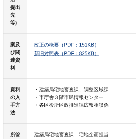
提出
先
等)
案及
改正の概要（PDF：151KB）
び関
新旧対照表（PDF：825KB）
連資
料
資料
・建築局宅地審査課、調整区域課
の入
・市庁舎３階市民情報センター
手方
・各区役所区政推進課広報相談係
法
建築局宅地審査課 宅地企画担当
所管