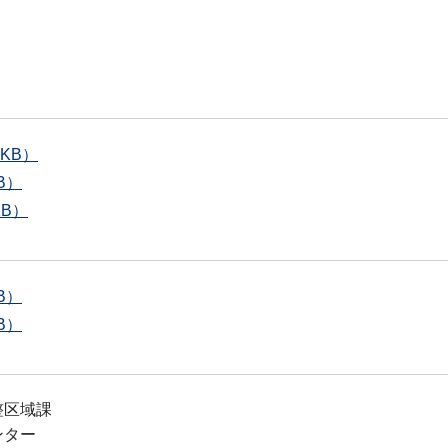
KB）
B）
B）
B）
B）
整区域課
ンター