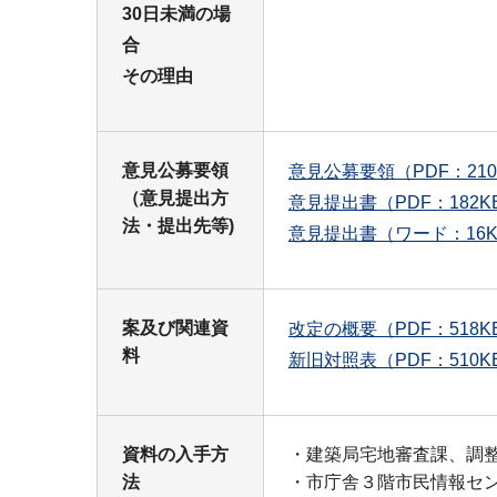
30日未満の場
合
その理由
意見公募要領
意見公募要領（PDF：210
（意見提出方
意見提出書（PDF：182K
法・提出先等)
意見提出書（ワード：16K
案及び関連資
改定の概要（PDF：518K
料
新旧対照表（PDF：510K
資料の入手方
・建築局宅地審査課、調
法
・市庁舎３階市民情報セ