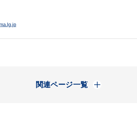
ma.lg.jp
開く
関連ページ一覧