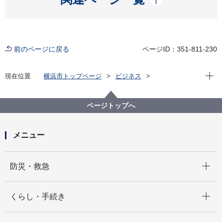
前のページに戻る
ページID：351-811-230
現在位
現在位置
横浜市トップページ
ビジネス
分野別メニュー
建築・都市計画
宅地開発関連手続・法令・許認可
審査基準等
意見公募案件
ページトップへ
横浜市事務分掌規則等の一部改正について（意見公募
期間R5.1.16～R5.2.15）
メニュー
開く
防災・救急
開く
くらし・手続き
開く