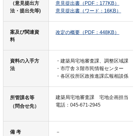
（意見提出方
意見提出書（PDF：177KB）
法・提出先等)
意見提出書（ワード：16KB）
案及び関連資
改定の概要（PDF：448KB）
料
資料の入手方
・建築局宅地審査課、調整区域課
法
・市庁舎３階市民情報センター
・各区役所区政推進課広報相談係
建築局宅地審査課 宅地企画担当
所管課名等
電話：045-671-2945
（問合せ先）
備 考
－