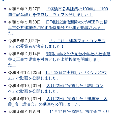
令和５年７月27日
『横浜市公共建築の100年』（100
周年記念誌）を作成し、ウェブ公開しました！
令和５年５月30日
日刊建設通信新聞社のWEB刊に横
浜市公共建築物に関する特集号の記事が掲載されまし
た。
令和５年２月22日
『よこはま建築フォトコンテス
ト』の受賞者が決定しました！
令和５年２月14日
都岡小学校と汐見台小学校の校舎建
替え工事で児童を対象とした出前授業を開催しまし
た！
令和４年12月23日
11月12日に実施した『シンポジウ
ム』の動画を公開しました。
令和４年10月31日
８月22日に実施した『設計コン
ペ』の動画を公開しました。
令和４年10月31日
８月22日に実施した『建築家＿内
藤_廣＿講演会』の動画を公開しました。
令和４年９月８日
11月12日(土曜日)に市庁舎アトリ