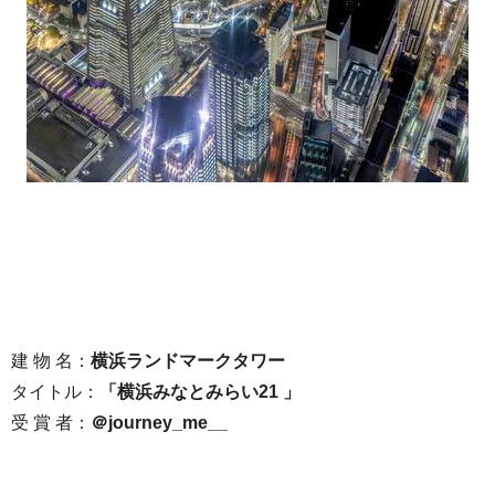
建 物 名：
横浜ランドマークタワー
タイトル：
「横浜みなとみらい21 」
受 賞 者：
＠journey_me__