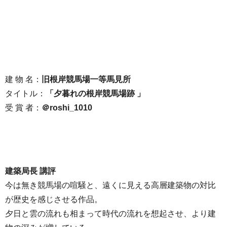
建 物 名：
旧根岸競馬場一等馬見所
タイトル：
「夕暮れの根岸競馬場跡 」
受 賞 者：
＠roshi_1010
建築局長 講評
今は無き競馬場の喧騒と、遠くに見える高層建築物の対比
が歴史を感じさせる作品。
夕日と雲の流れも相まって時代の流れを想起させ、より建