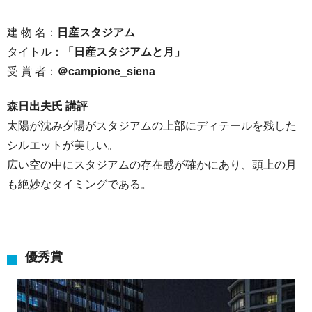
建 物 名：
日産スタジアム
タイトル：
「日産スタジアムと月」
受 賞 者：
＠campione_siena
森日出夫氏 講評
太陽が沈み夕陽がスタジアムの上部にディテールを残した
シルエットが美しい。
広い空の中にスタジアムの存在感が確かにあり、頭上の月
も絶妙なタイミングである。
優秀賞