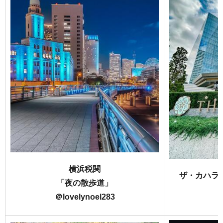
横浜税関
ザ・カハラ
「夜の散歩道」
＠lovelynoel283