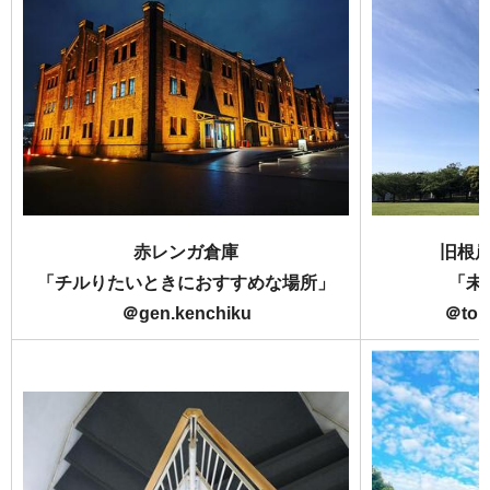
赤レンガ倉庫
旧根
「チルりたいときにおすすめな場所」
「未
＠gen.kenchiku
＠tom