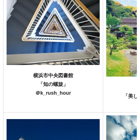
横浜市中央図書館
「知の螺旋」
＠k_rush_hour
「美し
＠