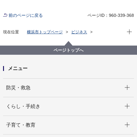
前のページに戻る
ページID：960-339-368
現在位
現在位置
横浜市トップページ
ビジネス
分野別メニュー
建築・都市計画
環境・省エネに関する取組・補助制度等
風致地区条例の許可
町名一覧
ページトップへ
メニュー
開く
防災・救急
開く
くらし・手続き
開く
子育て・教育