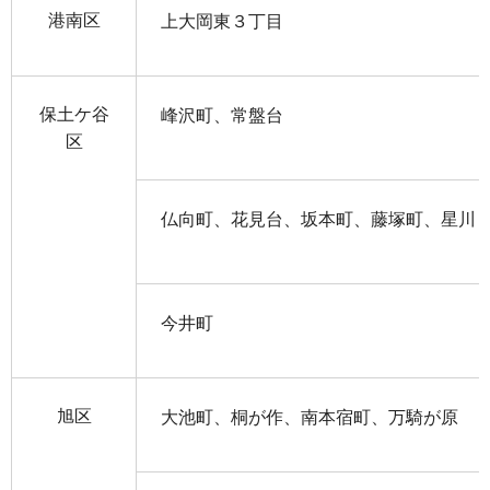
港南区
上大岡東３丁目
保土ケ谷
峰沢町、常盤台
区
仏向町、花見台、坂本町、藤塚町、星川
今井町
旭区
大池町、桐が作、南本宿町、万騎が原