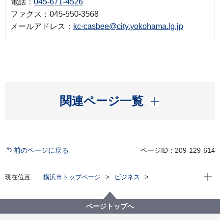
電話：
045-671-4526
ファクス：045-550-3568
メールアドレス：
kc-casbee@city.yokohama.lg.jp
開く
関連ページ一覧
前のページに戻る
ページID：209-129-614
現在位
現在位置
横浜市トップページ
ビジネス
分野別メニュー
建築・都市計画
環境・省エネに関する取組・補助制度等
横浜市建築物環境配慮制度（CASBEE横浜）
ページトップへ
CASBEE横浜(2000㎡以上の建築物）
Ｑ＆Ａ