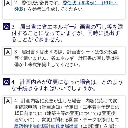
2 委任状が必要です。
委任状（参考例）（PDF：
A
6KB）
を参考に作成してください。
3 届出書に省エネルギー計画書の写し等を添
Q
付することになっていますが、同時に提出す
ることができません。
3 届出書を提出する際、計画書シートは仮の数値
A
等で構いません。省エネルギー計画書の写し等は準
備が出来次第提出してください。
4 計画内容が変更になった場合は、どのよう
Q
な手続きをすればいいでしょうか。
4 計画内容に変更が生じた場合、内容に応じて変
A
更確認申請（計画通知）予定日・工事着手予定日の
15日前までに（建築主等の変更については変更後
速やかに）、変更に関わる図書・データを添付して
建築物環境配慮計画変更届出書
（正副2部）を届け