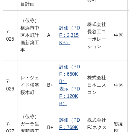
会社
目計画
（仮称）
株式会社
横浜市中
評価（PD
7-
長谷工コ
区本町計
A
F：2,315
中区
025
ーポレー
画新築工
KB）
ション
事
評価（PD
F：650K
レ・ジェ
株式会社
7-
B）
イド横濱
B+
日本エス
中区
026
表示（PD
桜木町
コン
F：120K
B）
（仮称）
評価（PD
株式会社
7-
ガーラ生
鶴見
B+
F：769K
FJネクス
027
麦新築工
区