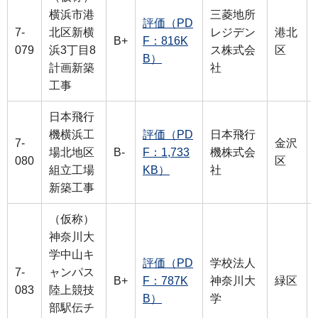
横浜市港
三菱地所
評価（PD
7-
北区新横
レジデン
港北
B+
F：816K
079
浜3丁目8
ス株式会
区
B）
計画新築
社
工事
日本飛行
機横浜工
評価（PD
日本飛行
7-
金沢
場北地区
B-
F：1,733
機株式会
080
区
組立工場
KB）
社
新築工事
（仮称）
神奈川大
学中山キ
評価（PD
学校法人
7-
ャンパス
B+
F：787K
神奈川大
緑区
083
陸上競技
B）
学
部駅伝チ