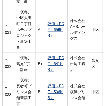
築工事
（仮称）
中区太田
株式会社
町二丁目
評価（PD
7-
AHSホー
ホテルプ
A
F：656K
中区
031
ルディン
ロジェク
B）
グス
ト新築工
事
（仮称）
評価（PD
株式会社
7-
鶴見
鶴見1丁
B+
F：641K
松尾工務
032
区
目計画
B）
店
（仮称）
長者町プ
評価（PD
株式会社
7-
リンス会
B-
F：506K
横浜プリ
中区
033
館新築工
B）
ンス会館
事