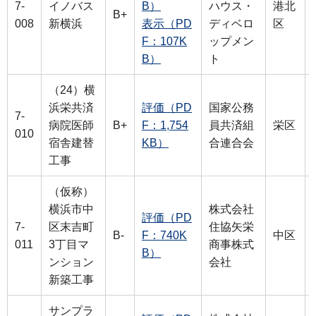
7-
イノバス
B）
ハウス・
港北
B+
008
新横浜
表示（PD
ディベロ
区
F：107K
ップメン
B）
ト
（24）横
浜栄共済
評価（PD
国家公務
7-
病院医師
B+
F：1,754
員共済組
栄区
010
宿舎建替
KB）
合連合会
工事
（仮称）
横浜市中
株式会社
評価（PD
7-
区末吉町
住協矢栄
B-
F：740K
中区
011
3丁目マ
商事株式
B）
ンション
会社
新築工事
サンプラ