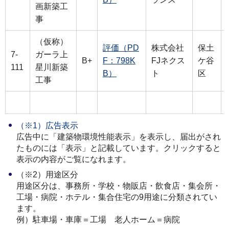
画新築工
事
（仮称）
評価（PD
株式会社
保土
7-
ガーラ上
B+
F：798K
FJネクス
ケ谷
111
星川新築
B）
ト
区
工事
（※1）広告表示
広告中に「建築物環境性能表示」を表示し、届出がされ
たものには「表示」と記載しています。クリックすると
表示の内容がご覧になれます。
（※2）用途区分
用途区分は、事務所・学校・物販店・飲食店・集会所・
工場・病院・ホテル・集合住宅の9用途に分類されてい
ます。
例）駐車場・車庫＝工場 老人ホーム＝病院