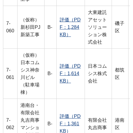
大東建託
（仮称）
評価（PD
アセット
7-
磯子
新杉田PJ
B-
F：1,284
ソリュー
060
区
新築工事
KB）
ション株
式会社
（仮称）
日本コム
評価（PD
日本コム
7-
シス神奈
都筑
B-
F：1,614
シス株式
061
川ビル
区
KB）
会社
（駐車場
棟）
港南台・
有限会社
評価（PD
7-
丸吉商事
有限会社
港南
B-
F：1,361
062
マンショ
丸吉商事
区
KB）