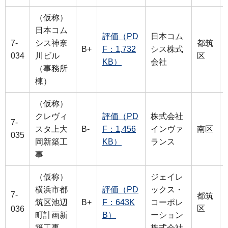
（仮称）
日本コム
評価（PD
日本コム
7-
シス神奈
都筑
B+
F：1,732
シス株式
034
川ビル
区
KB）
会社
（事務所
棟）
（仮称）
クレヴィ
評価（PD
株式会社
7-
スタ上大
B-
F：1,456
インヴァ
南区
035
岡新築工
KB）
ランス
事
（仮称）
ジェイレ
横浜市都
評価（PD
ックス・
7-
都筑
筑区池辺
B+
F：643K
コーポレ
区
036
町計画新
B）
ーション
築工事
株式会社