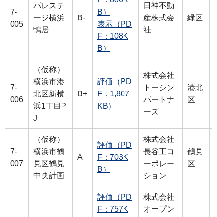
パレステ
日神不動
7-
B）
ージ横浜
B-
産株式会
緑区
005
表示（PD
鴨居
社
F：108K
B）
（仮称）
株式会社
横浜市港
評価（PD
7-
トーシン
港北
北区新横
B+
F：1,807
006
パートナ
区
浜1丁目P
KB）
ーズ
J
（仮称）
株式会社
評価（PD
7-
横浜市鶴
長谷工コ
鶴見
A
F：703K
007
見区鶴見
ーポレー
区
B）
中央計画
ション
評価（PD
株式会社
F：757K
オープン