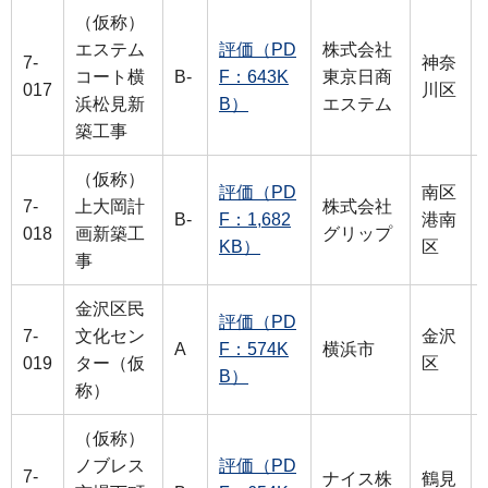
（仮称）
エステム
評価（PD
株式会社
7-
神奈
コート横
B-
F：643K
東京日商
017
川区
浜松見新
B）
エステム
築工事
（仮称）
評価（PD
南区
7-
上大岡計
株式会社
B-
F：1,682
港南
018
画新築工
グリップ
KB）
区
事
金沢区民
評価（PD
7-
文化セン
金沢
A
F：574K
横浜市
019
ター（仮
区
B）
称）
（仮称）
ノブレス
評価（PD
7-
ナイス株
鶴見