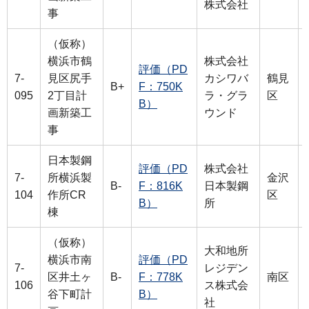
株式会社
事
（仮称）
横浜市鶴
株式会社
評価（PD
7-
見区尻手
カシワバ
鶴見
B+
F：750K
095
2丁目計
ラ・グラ
区
B）
画新築工
ウンド
事
日本製鋼
評価（PD
株式会社
7-
所横浜製
金沢
B-
F：816K
日本製鋼
104
作所CR
区
B）
所
棟
（仮称）
大和地所
横浜市南
評価（PD
7-
レジデン
区井土ヶ
B-
F：778K
南区
106
ス株式会
谷下町計
B）
社