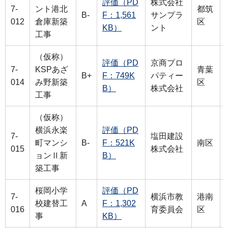
評価（PD
株式会社
7-
ント港北
都筑
B-
F：1,561
サンプラ
012
倉庫新築
区
KB）
ント
工事
（仮称）
評価（PD
京商プロ
7-
KSPあざ
青葉
B+
F：749K
パティー
014
み野新築
区
B）
株式会社
工事
（仮称）
横浜永楽
評価（PD
7-
塩田建設
町マンシ
B-
F：521K
南区
015
株式会社
ョンⅡ新
B）
築工事
桜岡小学
評価（PD
7-
横浜市教
港南
校建替工
A
F：1,302
016
育委員会
区
事
KB）