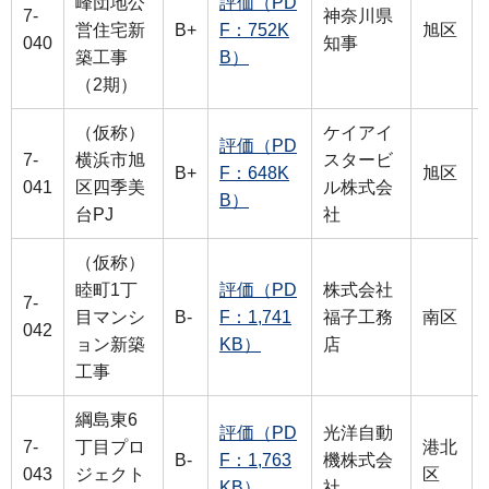
峰団地公
評価（PD
7-
神奈川県
営住宅新
B+
F：752K
旭区
040
知事
築工事
B）
（2期）
（仮称）
ケイアイ
評価（PD
7-
横浜市旭
スタービ
B+
F：648K
旭区
041
区四季美
ル株式会
B）
台PJ
社
（仮称）
睦町1丁
評価（PD
株式会社
7-
目マンシ
B-
F：1,741
福子工務
南区
042
ョン新築
KB）
店
工事
綱島東6
評価（PD
光洋自動
7-
丁目プロ
港北
B-
F：1,763
機株式会
043
ジェクト
区
KB）
社