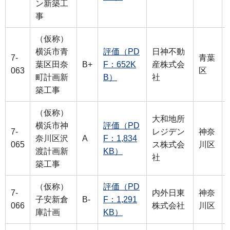
ン新築工
事
（仮称）
横浜市青
評価（PD
日神不動
7-
青葉
葉区田奈
B+
F：652K
産株式会
063
区
町計画新
B）
社
築工事
（仮称）
大和地所
横浜市神
評価（PD
7-
レジデン
神奈
奈川区沢
A
F：1,834
065
ス株式会
川区
渡計画新
KB）
社
築工事
（仮称）
評価（PD
7-
内外日東
神奈
子安新倉
B-
F：1,291
066
株式会社
川区
庫計画
KB）