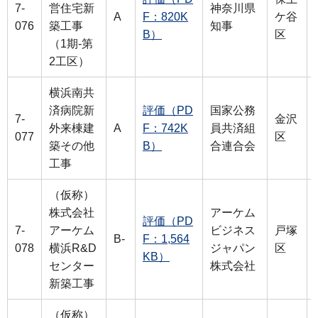
7-
営住宅新
神奈川県
A
F：820K
ケ谷
076
築工事
知事
B）
区
（1期-第
2工区）
横浜南共
済病院新
評価（PD
国家公務
7-
金沢
外来棟建
A
F：742K
員共済組
077
区
築その他
B）
合連合会
工事
（仮称）
株式会社
アーケム
評価（PD
7-
アーケム
ビジネス
戸塚
B-
F：1,564
078
横浜R&D
ジャパン
区
KB）
センター
株式会社
新築工事
（仮称）