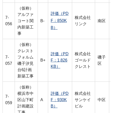
（仮称）
評価（PD
アルファ
7-
株式会社
F：850K
コート関
B-
南区
056
リンク
内新築工
B）
事
（仮称）
クレスト
評価（PD
株式会社
7-
フォルム
磯子
B+
F：1,826
ゴールド
057
磯子汐見
区
KB）
クレスト
台6計画
新築工事
（仮称）
横浜市中
評価（PD
株式会社
7-
区山下町
A
F：930K
サンケイ
中区
059
計画建設
B）
ビル
工事