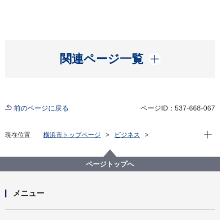
開く
関連ページ一覧
前のページに戻る
ページID：537-668-067
現在位
現在位置
横浜市トップページ
ビジネス
分野別メニュー
建築・都市計画
環境・省エネに関する取組・補助制度等
横浜市建築物環境配慮制度（CASBEE横浜）
ページトップへ
CASBEE横浜(2000㎡以上の建築物）
建築物環境配慮計画の概要の公表
建築物環境配慮計画の概要一覧（令和７年度）
メニュー
開く