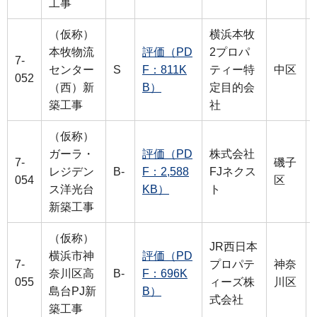
工事
（仮称）
横浜本牧
本牧物流
評価（PD
2プロパ
7-
センター
S
F：811K
ティー特
中区
052
（西）新
B）
定目的会
築工事
社
（仮称）
ガーラ・
評価（PD
株式会社
7-
磯子
レジデン
B-
F：2,588
FJネクス
054
区
ス洋光台
KB）
ト
新築工事
（仮称）
JR西日本
横浜市神
評価（PD
7-
プロパテ
神奈
奈川区高
B-
F：696K
055
ィーズ株
川区
島台PJ新
B）
式会社
築工事