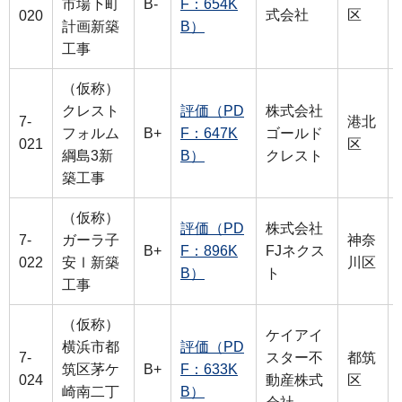
市場下町
B-
F：654K
式会社
区
020
計画新築
B）
工事
（仮称）
クレスト
評価（PD
株式会社
7-
港北
フォルム
B+
F：647K
ゴールド
021
区
綱島3新
B）
クレスト
築工事
（仮称）
評価（PD
株式会社
7-
ガーラ子
神奈
B+
F：896K
FJネクス
022
安Ⅰ新築
川区
B）
ト
工事
（仮称）
ケイアイ
横浜市都
評価（PD
7-
スター不
都筑
筑区茅ケ
B+
F：633K
024
動産株式
区
崎南二丁
B）