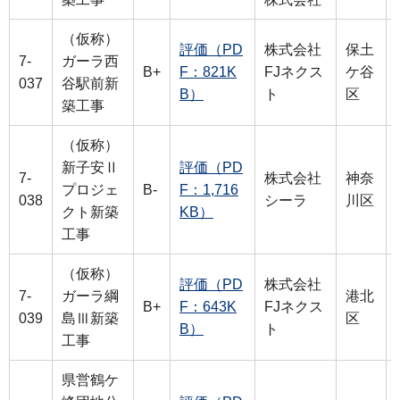
（仮称）
評価（PD
株式会社
保土
7-
ガーラ西
B+
F：821K
FJネクス
ケ谷
037
谷駅前新
B）
ト
区
築工事
（仮称）
新子安Ⅱ
評価（PD
7-
株式会社
神奈
プロジェ
B-
F：1,716
038
シーラ
川区
クト新築
KB）
工事
（仮称）
評価（PD
株式会社
7-
ガーラ綱
港北
B+
F：643K
FJネクス
039
島Ⅲ新築
区
B）
ト
工事
県営鶴ケ