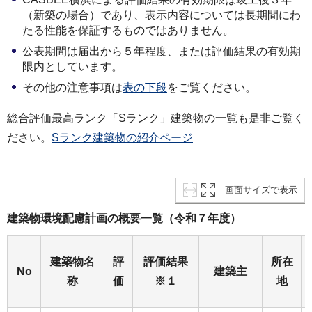
（新築の場合）であり、表示内容については長期間にわ
たる性能を保証するものではありません。
公表期間は届出から５年程度、または評価結果の有効期
限内としています。
その他の注意事項は
表
の下
段
をご覧ください。
総合評価最高ランク「Sランク」建築物の一覧も是非ご覧く
ださい。
Sランク建築物の紹介ページ
画面サイズで表示
建築物環境配慮計画の概要一覧（令和７年度）
建築物名
評
評価結果
所在
No
建築主
称
価
※１
地