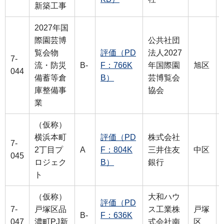
新築工事
2027年国
際園芸博
公共社団
覧会物
評価（PD
法人2027
7-
流・防災
B-
F：766K
年国際園
旭区
044
備蓄等倉
B）
芸博覧会
庫整備事
協会
業
（仮称）
横浜本町
評価（PD
株式会社
7-
2丁目プ
A
F：804K
三井住友
中区
045
ロジェク
B）
銀行
ト
（仮称）
大和ハウ
評価（PD
7-
戸塚区品
ス工業株
戸塚
B-
F：636K
047
濃町PJ新
式会社南
区