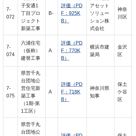
子安通1
評価（PD
アセット
7-
神奈
丁目プロ
B-
F：925K
ソリュー
072
川区
ジェクト
B）
ション株
新築工事
式会社
六浦住宅
評価（PD
7-
横浜市建
金沢
（仮称）
A
F：770K
074
築局
区
建替工事
B）
県営千丸
台団地公
評価（PD
保土
7-
営住宅新
神奈川県
A
F：718K
ケ谷
075
築工事
知事
B）
区
（1期-第
1工区）
県営千丸
台団地公
評価（PD
保土