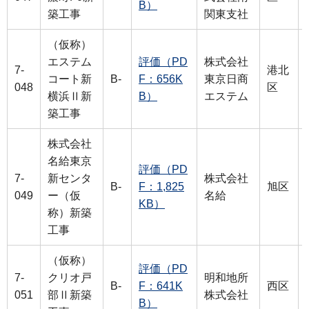
B）
築工事
関東支社
（仮称）
エステム
評価（PD
株式会社
7-
港北
コート新
B-
F：656K
東京日商
048
区
横浜Ⅱ新
B）
エステム
築工事
株式会社
名給東京
評価（PD
7-
新センタ
株式会社
B-
F：1,825
旭区
049
ー（仮
名給
KB）
称）新築
工事
（仮称）
評価（PD
7-
クリオ戸
明和地所
B-
F：641K
西区
051
部Ⅱ新築
株式会社
B）