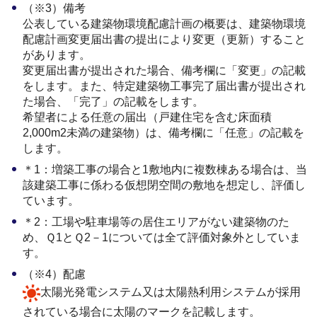
（※3）備考
公表している建築物環境配慮計画の概要は、建築物環境
配慮計画変更届出書の提出により変更（更新）すること
があります。
変更届出書が提出された場合、備考欄に「変更」の記載
をします。また、特定建築物工事完了届出書が提出され
た場合、「完了」の記載をします。
希望者による任意の届出（戸建住宅を含む床面積
2,000m2未満の建築物）は、備考欄に「任意」の記載を
します。
＊1：増築工事の場合と1敷地内に複数棟ある場合は、当
該建築工事に係わる仮想閉空間の敷地を想定し、評価し
ています。
＊2：工場や駐車場等の居住エリアがない建築物のた
め、Ｑ1とＱ2－1については全て評価対象外としていま
す。
（※4）配慮
太陽光発電システム又は太陽熱利用システムが採用
されている場合に太陽のマークを記載します。