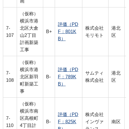
画
（仮称）
横浜市港
評価（PD
7-
北区大倉
株式会社
港北
B+
F：801K
107
山2丁目
モリモト
区
B）
計画新築
工事
（仮称）
横浜市港
評価（PD
7-
サムティ
港北
北区新羽
B-
F：789K
108
株式会社
区
町新築工
B）
事
（仮称）
横浜市南
評価（PD
株式会社
7-
区高根町
B-
F：825K
インヴァ
南区
110
4丁目計
B）
ランス