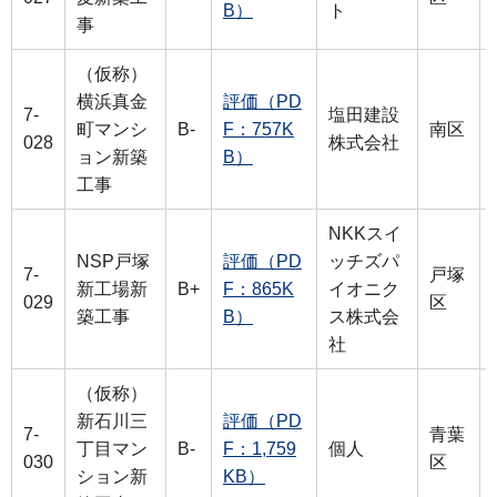
B）
ト
事
（仮称）
横浜真金
評価（PD
7-
塩田建設
町マンシ
B-
F：757K
南区
028
株式会社
ョン新築
B）
工事
NKKスイ
NSP戸塚
評価（PD
ッチズパ
7-
戸塚
新工場新
B+
F：865K
イオニク
029
区
築工事
B）
ス株式会
社
（仮称）
新石川三
評価（PD
7-
青葉
丁目マン
B-
F：1,759
個人
030
区
ション新
KB）