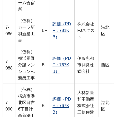
ーム合宿
所
（仮称）
評価（PD
株式会社
7-
ガーラ新
港北
B+
F：781K
FJネクス
086
羽新築工
区
B）
ト
事
（仮称）
横浜岡野
評価（PD
伊藤忠都
7-
分譲マン
B+
F：767K
市開発株
西区
088
ションPJ
B）
式会社
新築工事
（仮称）
大林新星
横浜市港
評価（PD
和不動産
7-
北区日吉
港北
B-
F：767K
株式会社
090
6丁目計
区
B）
三信住建
画新築工