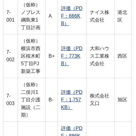
（仮称）
評価（PD
7-
ノブレス
ナイス株
港北
A
F：666K
001
綱島東1
式会社
区
B）
丁目計画
（仮称）
横浜市西
評価（PD
大和ハウ
7-
区桜木町
B+
F：773K
ス工業株
西区
002
5丁目PJ
B）
式会社
新築工事
（仮称）
二俣川1
評価（PD
7-
株式会社
丁目介護
B-
F：1,757
旭区
003
又口
施設（二
KB）
期）
評価（PD
F：886K