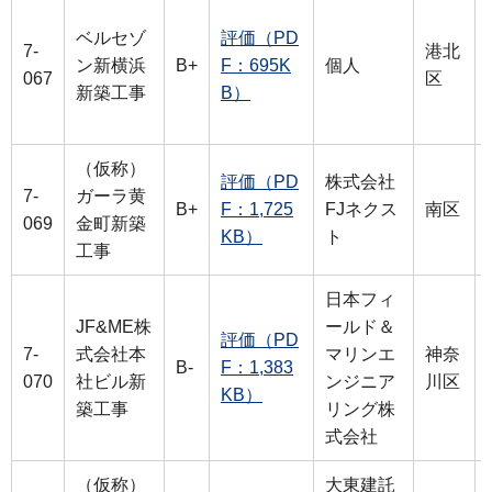
ベルセゾ
評価（PD
7-
港北
ン新横浜
B+
F：695K
個人
067
区
新築工事
B）
（仮称）
評価（PD
株式会社
7-
ガーラ黄
B+
F：1,725
FJネクス
南区
069
金町新築
KB）
ト
工事
日本フィ
JF&ME株
ールド＆
評価（PD
7-
式会社本
マリンエ
神奈
B-
F：1,383
070
社ビル新
ンジニア
川区
KB）
築工事
リング株
式会社
（仮称）
大東建託