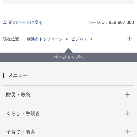
前のページに戻る
ページID：959-607-353
現在位
現在位置
横浜市トップページ
ビジネス
分野別メニュー
環境・公園・下水道
生活環境の保全
水質汚濁
トピックス
令和８年４月以降は、浄化槽のみを設置する場合の水
ページトップへ
質汚濁防止法の届出についても水・土壌環境課へ提出
してください
メニュー
開く
防災・救急
開く
くらし・手続き
開く
子育て・教育