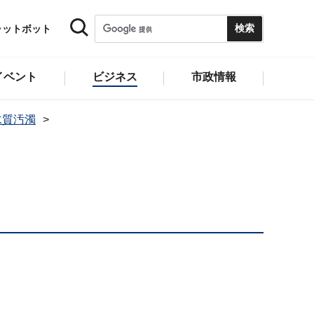
ャットボット
イベント
ビジネス
市政情報
水質汚濁
）