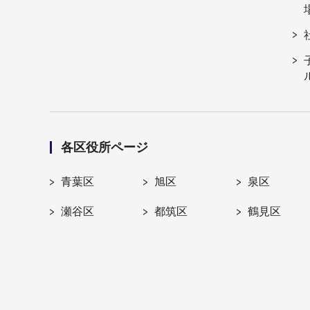
各区役所ページ
青葉区
旭区
泉区
瀬谷区
都筑区
鶴見区