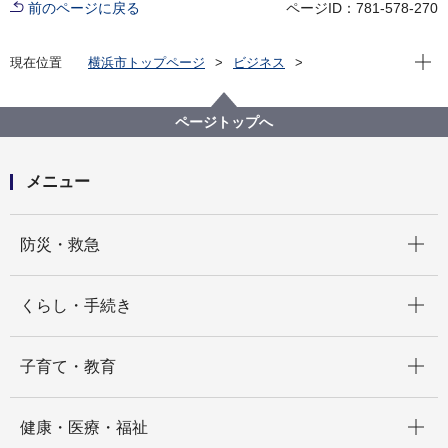
前のページに戻る
ページID：781-578-270
現在位
現在位置
横浜市トップページ
ビジネス
分野別メニュー
福祉・介護
高齢者福祉・介護
事業者指定・委託等の手続き
居宅・施設サービス関連
１ 新規指定
ページトップへ
１ 新規指定
メニュー
開く
防災・救急
開く
くらし・手続き
開く
子育て・教育
開く
健康・医療・福祉