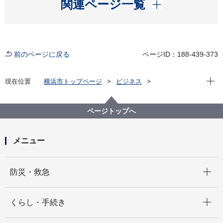
開く
関連ページ一覧
前のページに戻る
ページID：188-439-373
現在位
現在位置
横浜市トップページ
ビジネス
分野別メニュー
福祉・介護
高齢者福祉・介護
介護保険関連情報
運営関連情報
ページトップへ
介護サービス事業者の経営情報の報告について
メニュー
開く
防災・救急
開く
くらし・手続き