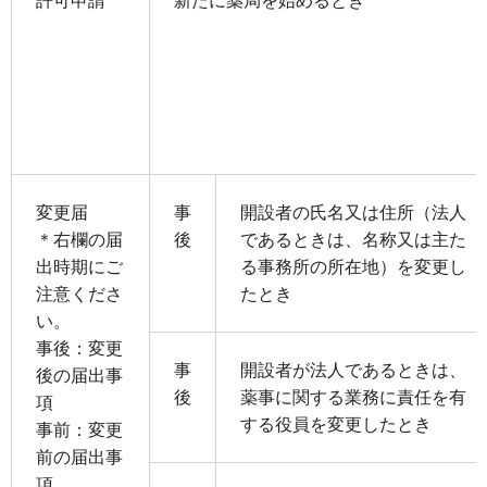
許可申請
新たに薬局を始めるとき
変更届
事
開設者の氏名又は住所（法人
＊右欄の届
後
であるときは、名称又は主た
出時期にご
る事務所の所在地）を変更し
注意くださ
たとき
い。
事後：変更
事
開設者が法人であるときは、
後の届出事
後
薬事に関する業務に責任を有
項
する役員を変更したとき
事前：変更
前の届出事
項