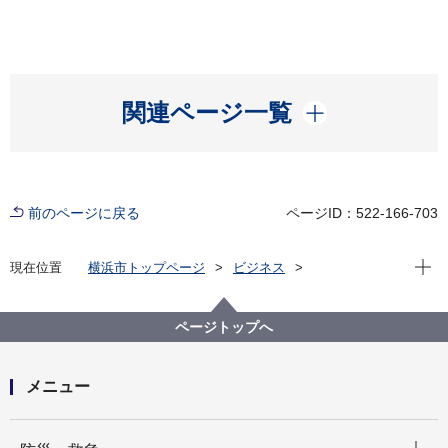
開く
関連ページ一覧
前のページに戻る
ページID：522-166-703
現在位
現在位置
横浜市トップページ
ビジネス
分野別メニュー
道路・河川
河川
事業者の方へ（河川流域管理課）
ページトップへ
メニュー
開く