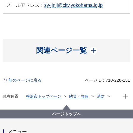
メールアドレス：
sy-jinji@city.yokohama.lg.jp
開く
関連ページ一覧
前のページに戻る
ページID：710-228-151
現在位
現在位置
横浜市トップページ
防災・救急
消防
その他
消防局懲戒処分の標準例
ページトップへ
メニュー