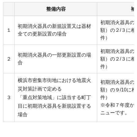
整備内容
補
初期消火器具の
初期消火器具の新規設置又は器材
１
額）の２/３に相
全ての更新設置の場合
件）
初期消火器具の
初期消火器具の一部更新設置の場
２
額）の２/３に相
合
件）
横浜市密集市街地における地震火
初期消火器具の
災対策計画で定める
額）の９/10に相
３
「重点対策地域」に該当する町丁
件）
※令和７年度か
目に初期消火器具を新規設置する
ニューです。
場合