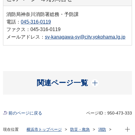
消防局神奈川消防署総務・予防課
電話：
045-316-0119
ファクス：045-316-0119
メールアドレス：
sy-kanagawa-sy@city.yokohama.lg.jp
開く
関連ページ一覧
前のページに戻る
ページID：950-473-333
現在位
現在位置
横浜市トップページ
防災・救急
消防
横浜市内の消防署
神奈川消防署