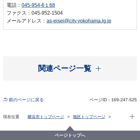
電話：
045-954-6１68
ファクス：045-952-1504
メールアドレス：
as-eisei@city.yokohama.lg.jp
開く
関連ページ一覧
前のページに戻る
ページID：169-247-525
現在位
現在位置
横浜市トップページ
旭区トップページ
くらし・手続き
住まい・暮らし
生活環境
害虫・ネズミの駆除相談
ページトップへ