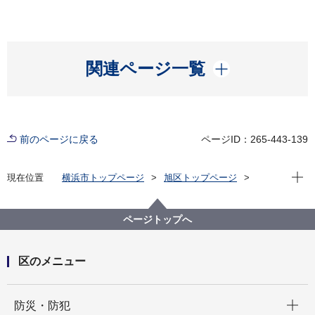
開く
関連ページ一覧
前のページに戻る
ページID：265-443-139
現在位
現在位置
横浜市トップページ
旭区トップページ
くらし・手続き
市民協働・学び
協働・支援
自治会町内会
連合自治会町内会連絡協議会定例会結果報告
ページトップへ
令和５年度 定例会
令和５年４月定例会
区のメニュー
開く
防災・防犯