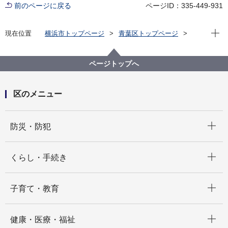
前のページに戻る
ページID：335-449-931
現在位
現在位置
横浜市トップページ
青葉区トップページ
区の紹介
青葉区の歴史
町名の遍歴・由来
あ行
恩田町
ページトップへ
区のメニュー
開く
防災・防犯
開く
くらし・手続き
開く
子育て・教育
開く
健康・医療・福祉