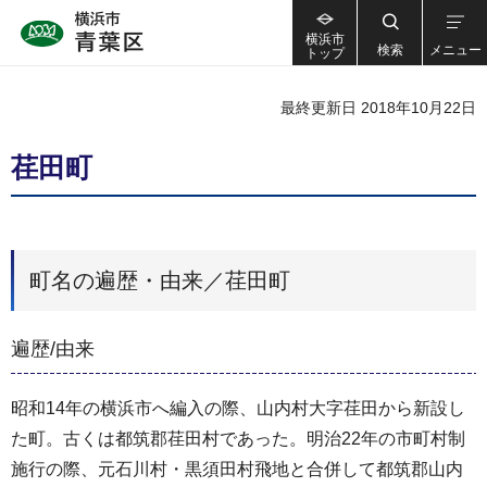
横浜市
検索
メニュー
トップ
最終更新日 2018年10月22日
荏田町
町名の遍歴・由来／荏田町
遍歴/由来
昭和14年の横浜市へ編入の際、山内村大字荏田から新設し
た町。古くは都筑郡荏田村であった。明治22年の市町村制
施行の際、元石川村・黒須田村飛地と合併して都筑郡山内