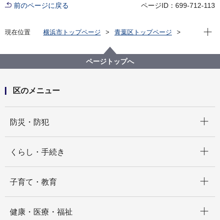
前のページに戻る
ページID：699-712-113
現在位
現在位置
横浜市トップページ
青葉区トップページ
区の紹介
青葉区の歴史
町名の遍歴・由来
あ行
荏田町
ページトップへ
区のメニュー
開く
防災・防犯
開く
くらし・手続き
開く
子育て・教育
開く
健康・医療・福祉