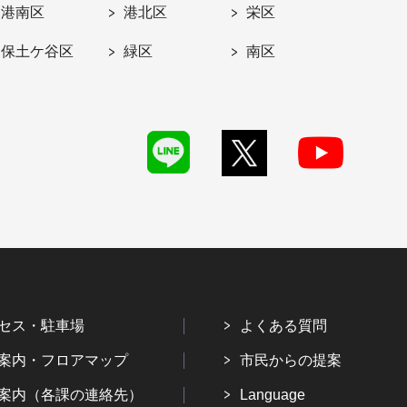
港南区
港北区
栄区
保土ケ谷区
緑区
南区
セス・駐車場
よくある質問
案内・フロアマップ
市民からの提案
案内（各課の連絡先）
Language