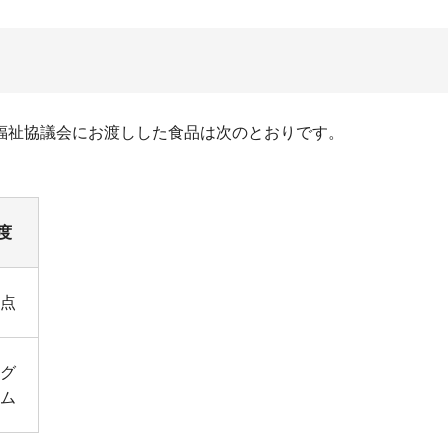
福祉協議会にお渡しした食品は次のとおりです。
度
1点
ログ
ム