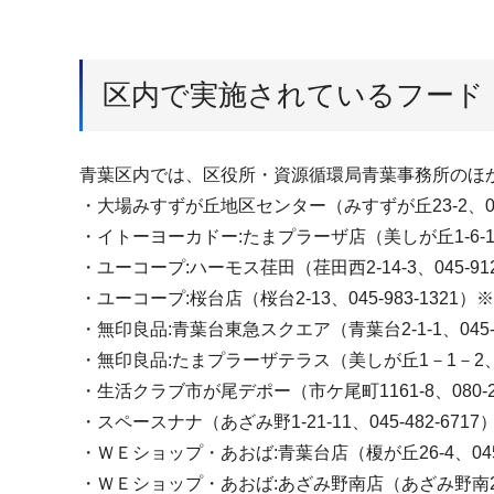
区内で実施されているフード
青葉区内では、区役所・資源循環局青葉事務所のほ
・大場みすずが丘地区センター（みすずが丘23-2、045-
・イトーヨーカドー:たまプラーザ店（美しが丘1-6-1、04
・ユーコープ:ハーモス荏田（荏田西2-14-3、045-912
・ユーコープ:桜台店（桜台2-13、045-983-13
・無印良品:青葉台東急スクエア（青葉台2-1-1、045-9
・無印良品:たまプラーザテラス（美しが丘1－1－2、045
・生活クラブ市が尾デポー（市ケ尾町1161-8、080-25
・スペースナナ（あざみ野1-21-11、045-482-6717
・ＷＥショップ・あおば:青葉台店（榎が丘26-4、045-9
・ＷＥショップ・あおば:あざみ野南店（あざみ野南2-4-3-