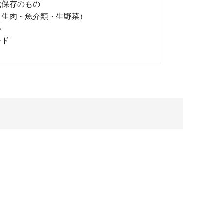
蔵保存のもの
（生肉・魚介類・生野菜）
ル
ード