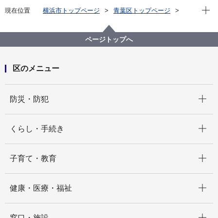
現在位
現在位置
横浜市トップページ
青葉区トップページ
くらし・手続き
市民協働・学び
学び
生涯学習
【応募終了しました】【区民企運営講座】「心とカラ
ページトップへ
ダを元気に！ゴスペルで仲間づくり講座Ｖoｌ．２ 」
の参加者を募集します
区のメニュー
開く
防災・防犯
開く
くらし・手続き
開く
子育て・教育
開く
健康・医療・福祉
開く
窓口・施設