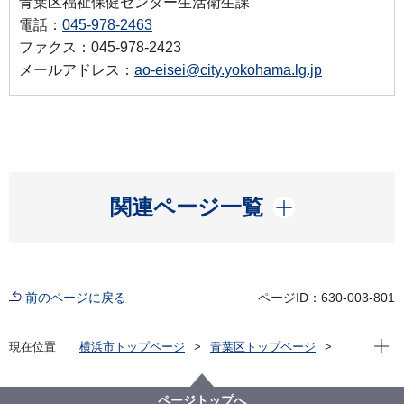
青葉区福祉保健センター生活衛生課
電話：
045-978-2463
ファクス：045-978-2423
メールアドレス：
ao-eisei@city.yokohama.lg.jp
開く
関連ページ一覧
前のページに戻る
ページID：630-003-801
現在位
現在位置
横浜市トップページ
青葉区トップページ
健康・医療・福祉
健康・医療
食の安全
食中毒予防
食中毒予防のポイント
ページトップへ