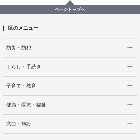
食中毒予防
ボツリヌス菌
ページトップへ
区のメニュー
開く
防災・防犯
開く
くらし・手続き
開く
子育て・教育
開く
健康・医療・福祉
開く
窓口・施設
開く