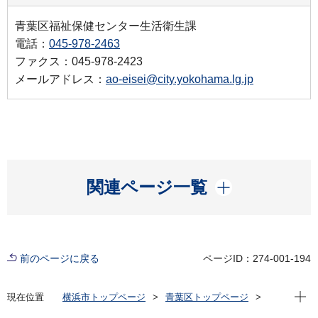
青葉区福祉保健センター生活衛生課
電話：
045-978-2463
ファクス：045-978-2423
メールアドレス：
ao-eisei@city.yokohama.lg.jp
開く
関連ページ一覧
前のページに戻る
ページID：274-001-194
現在位
現在位置
横浜市トップページ
青葉区トップページ
健康・医療・福祉
健康・医療
食の安全