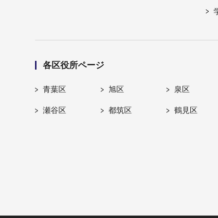
各区役所ページ
青葉区
旭区
泉区
瀬谷区
都筑区
鶴見区