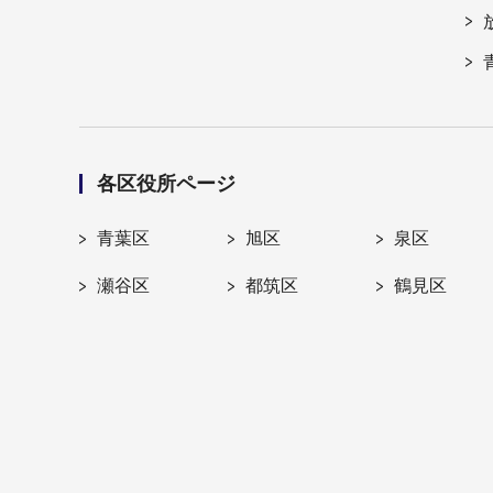
各区役所ページ
青葉区
旭区
泉区
瀬谷区
都筑区
鶴見区