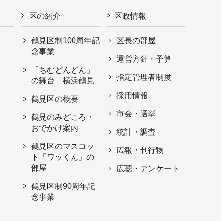
区の紹介
区政情報
鶴見区制100周年記
区長の部屋
念事業
運営方針・予算
「ちむどんどん」
指定管理者制度
の舞台 横浜鶴見
採用情報
鶴見区の概要
市会・選挙
鶴見のみどころ・
おでかけ案内
統計・調査
鶴見区のマスコッ
広報・刊行物
ト「ワッくん」の
部屋
広聴・アンケート
鶴見区制90周年記
念事業