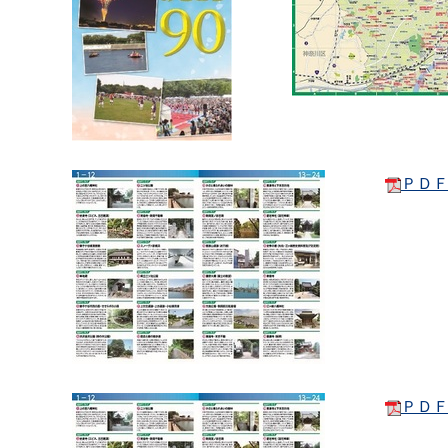
ＰＤＦ
ＰＤＦ