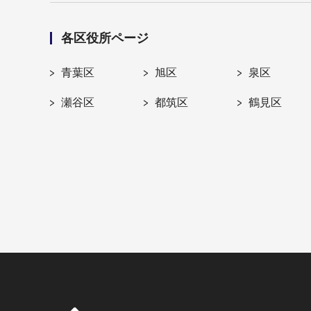
各区役所ページ
青葉区
旭区
泉区
瀬谷区
都筑区
鶴見区