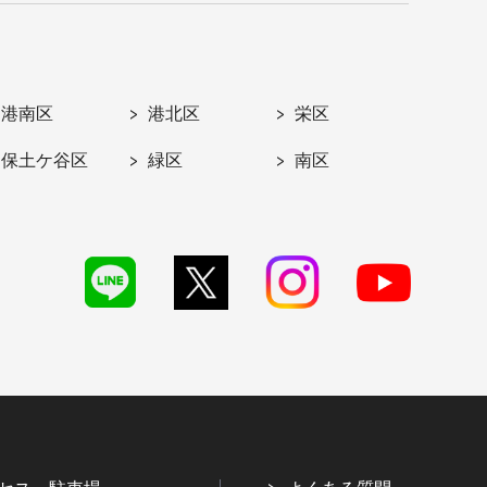
港南区
港北区
栄区
保土ケ谷区
緑区
南区