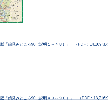
版「鶴見みどころ90（説明１～４８）」 （PDF：14,189KB
版「鶴見みどころ90（説明４９～９０）」 （PDF：13,716K