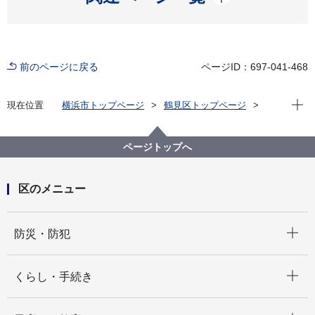
前のページに戻る
ページID：697-041-468
現在位
現在位置
横浜市トップページ
鶴見区トップページ
区の紹介
鶴見のみどころ・おでかけ案内
横浜旧東海道「みち散歩すごろく」
ページトップへ
区のメニュー
開く
防災・防犯
開く
くらし・手続き
開く