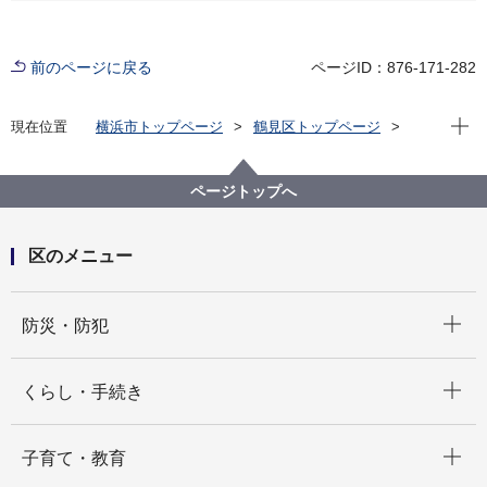
前のページに戻る
ページID：876-171-282
現在位
現在位置
横浜市トップページ
鶴見区トップページ
区の紹介
鶴見区のマスコット「ワッくん」の部屋
「いろいろ鶴見」（ワッくんの鶴見の見どころ紹介）
ページトップへ
区のメニュー
開く
防災・防犯
開く
くらし・手続き
開く
子育て・教育