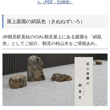
ら（PDF：519KB）
屋上庭園の絹鼠色（きぬねずいろ）
JR鶴見駅直結のCIAL鶴見屋上にある庭園を「絹鼠
色」としてご紹介。鶴見の枯山水をご堪能あれ。