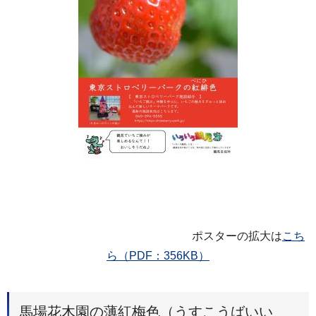
ポスターの拡大は
こち
ら（PDF：356KB）
馬場花木園の薄紅梅色（うすこうばいい