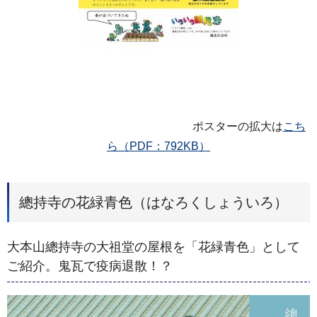
ポスターの拡大は
こち
ら（PDF：792KB）
總持寺の花緑青色（はなろくしょういろ）
大本山總持寺の大祖堂の屋根を「花緑青色」として
ご紹介。鬼瓦で疫病退散！？